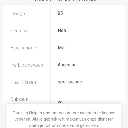
Hoogte
85
Geurend
Nee
Bloeiperiode
Mei
Herbloeiperiode
Augustus
Kleur Irissen
geel-orange
Subkleur
wit
Irissen
Cookies Helpen ons om een betere diensten te kunnen
verlenen. Als je gebruik wilt maken van onze diensten
TB (tall bearded) Hoge
Iris type
stem je toe om cookies te gebruiken.
baardiris