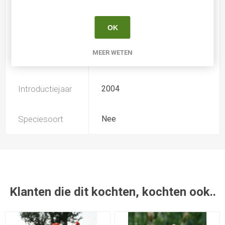
OK
Soort
Iris Germanica
MEER WETEN
Kweker
VAN LIERE
Introductiejaar
2004
Speciesoort
Nee
Klanten die dit kochten, kochten ook..