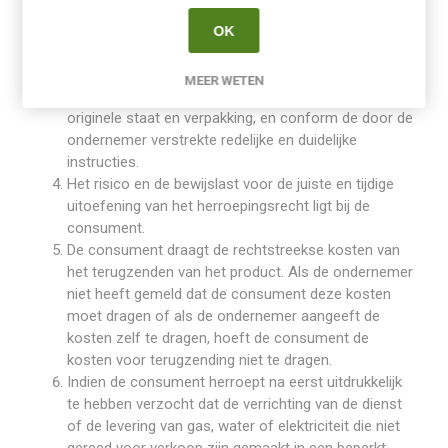
terugzendtermijn in elk geval in acht genomen als hij
het product terugzendt voordat de bedenktijd is
OK
verstreken.
De consument zendt het product terug met alle
MEER WETEN
geleverde toebehoren, indien redelijkerwijs mogelijk in
originele staat en verpakking, en conform de door de
ondernemer verstrekte redelijke en duidelijke
instructies.
Het risico en de bewijslast voor de juiste en tijdige
uitoefening van het herroepingsrecht ligt bij de
consument.
De consument draagt de rechtstreekse kosten van
het terugzenden van het product. Als de ondernemer
niet heeft gemeld dat de consument deze kosten
moet dragen of als de ondernemer aangeeft de
kosten zelf te dragen, hoeft de consument de
kosten voor terugzending niet te dragen.
Indien de consument herroept na eerst uitdrukkelijk
te hebben verzocht dat de verrichting van de dienst
of de levering van gas, water of elektriciteit die niet