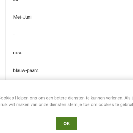
Mei-Juni
-
rose
blauw-paars
TB (tall bearded) Hoge baardiris
ookies Helpen ons om een betere diensten te kunnen verlenen. Als 
ruik wilt maken van onze diensten stem je toe om cookies te gebrui
Iris Germanica
OK
Cayeux