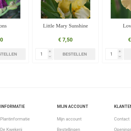
ions
Little Mary Sunshine
Lov
50
€ 7,50
€
i
i
STELLEN
BESTELLEN
h
h
INFORMATIE
MIJN ACCOUNT
KLANTE
Plantinformatie
Mijn account
Contact
De Kwekerij
Bestellingen
Openings