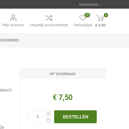
(0)
0
Mijn account
Vergelijk productenlijst
Verlanglijst
€ 0,00
HOVENIERS
Hemerocallis
Aanbiedingen
OP VOORRAAD
RODUCT
€ 7,50
i
BESTELLEN
h
fde