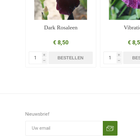
Dark Rosaleen
Vibrat
€ 8,50
€ 8,
i
i
BESTELLEN
BE
h
h
Nieuwsbrief
Aanmelden
Opzeggen