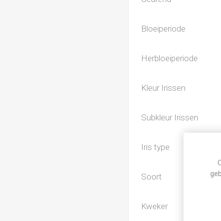
Bloeiperiode
Herbloeiperiode
Kleur Irissen
Subkleur Irissen
Iris type
C
geb
Soort
Kweker