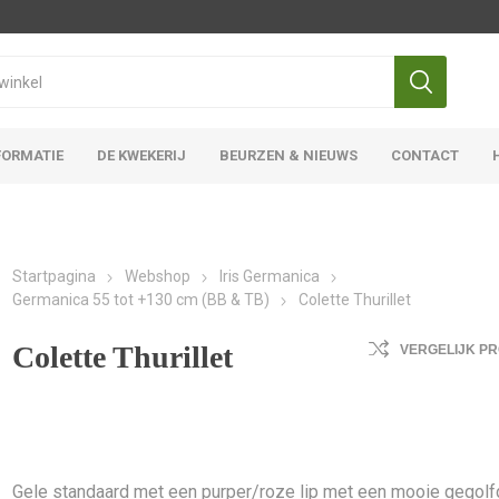
FORMATIE
DE KWEKERIJ
BEURZEN & NIEUWS
CONTACT
Iris Ensata
Iris Overige
Startpagina
Webshop
Iris Germanica
Germanica 55 tot +130 cm (BB & TB)
Colette Thurillet
Colette Thurillet
VERGELIJK P
Gele standaard met een purper/roze lip met een mooie gegol