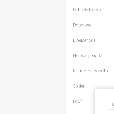
Dubbele bloem
Doorsnee
Bloeiperiode
Herbloeiperiode
Kleur Hemerocallis
Spider
Loof
C
geb