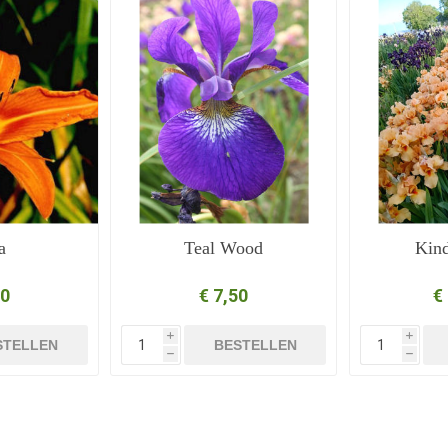
a
Teal Wood
Kin
50
€ 7,50
€
i
i
STELLEN
BESTELLEN
h
h