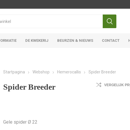
FORMATIE
DE KWEKERIJ
BEURZEN & NIEUWS
CONTACT
Iris Ensata
Iris Overige
Startpagina
Webshop
Hemerocallis
Spider Breeder
Spider Breeder
VERGELIJK P
Gele spider Ø 22