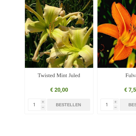
Twisted Mint Juled
Fulv
€ 20,00
€ 7,
i
i
BESTELLEN
BE
h
h