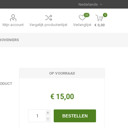
(0)
0
Mijn account
Vergelijk productenlijst
Verlanglijst
€ 0,00
HOVENIERS
Hemerocallis
Aanbiedingen
OP VOORRAAD
RODUCT
€ 15,00
i
BESTELLEN
h