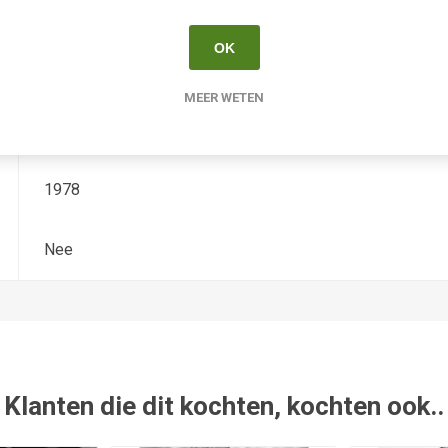
Hemerocallis
OK
Diploide
MEER WETEN
A. Miller
1978
Nee
Klanten die dit kochten, kochten ook..