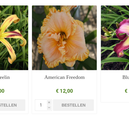
eelin
American Freedom
Blu
00
€ 12,00
€
i
STELLEN
BESTELLEN
h