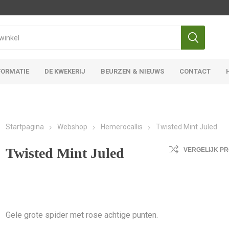
FORMATIE
DE KWEKERIJ
BEURZEN & NIEUWS
CONTACT
Iris Ensata
Iris Overige
Startpagina
Webshop
Hemerocallis
Twisted Mint Juled
Twisted Mint Juled
VERGELIJK P
Gele grote spider met rose achtige punten.