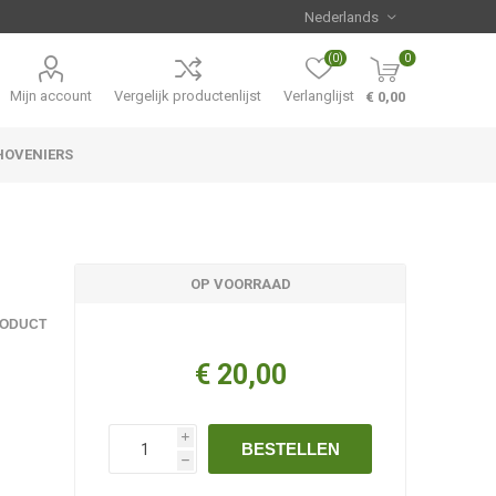
(0)
0
Mijn account
Vergelijk productenlijst
Verlanglijst
€ 0,00
HOVENIERS
Hemerocallis
Aanbiedingen
OP VOORRAAD
RODUCT
€ 20,00
i
BESTELLEN
h