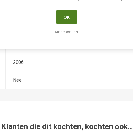
Hemerocallis
OK
-
MEER WETEN
Hansen
2006
Nee
Klanten die dit kochten, kochten ook..