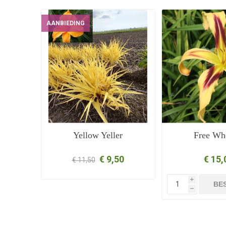
AANBIEDING
Yellow Yeller
Free Wh
€ 9,50
€ 15,
€ 11,50
i
BE
h