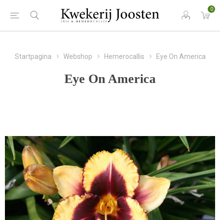
0
Startpagina
Webshop
Hemerocallis
Eye On America
Eye On America