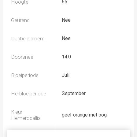
Hoogte
65
Geurend
Nee
Dubbele bloem
Nee
Doorsnee
14.0
Bloeiperiode
Juli
Herbloeiperiode
September
Kleur
geel-orange met oog
Hemerocallis
Spider
Nee