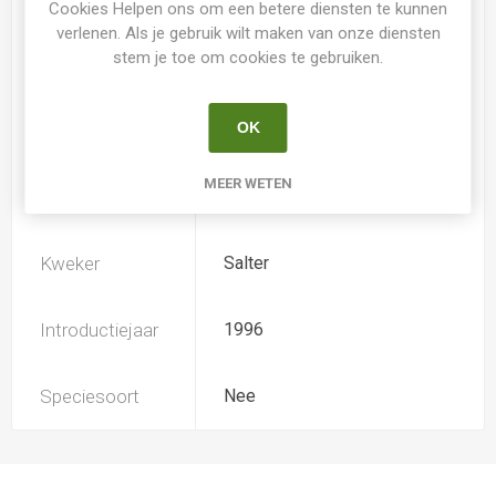
Cookies Helpen ons om een betere diensten te kunnen
verlenen. Als je gebruik wilt maken van onze diensten
stem je toe om cookies te gebruiken.
Loof
Bladhoudend
OK
Soort
Hemerocallis
MEER WETEN
Ploïdiegraad
Tetradiploide
Kweker
Salter
Introductiejaar
1996
Speciesoort
Nee