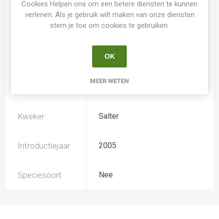
Cookies Helpen ons om een betere diensten te kunnen
verlenen. Als je gebruik wilt maken van onze diensten
stem je toe om cookies te gebruiken.
Loof
Bladhoudend
OK
Soort
Hemerocallis
MEER WETEN
Ploïdiegraad
Tetradiploide
Kweker
Salter
Introductiejaar
2005
Speciesoort
Nee