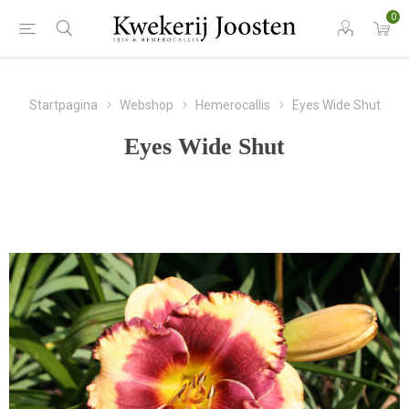
0
Startpagina
Webshop
Hemerocallis
Eyes Wide Shut
Eyes Wide Shut