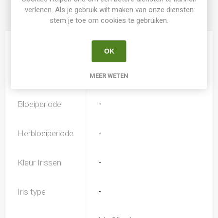
verlenen. Als je gebruik wilt maken van onze diensten
stem je toe om cookies te gebruiken.
PRODUCT SPECIFICATIES
Hoogte
100
OK
Geurend
Nee
MEER WETEN
Bloeiperiode
-
Herbloeiperiode
-
Kleur Irissen
-
Iris type
-