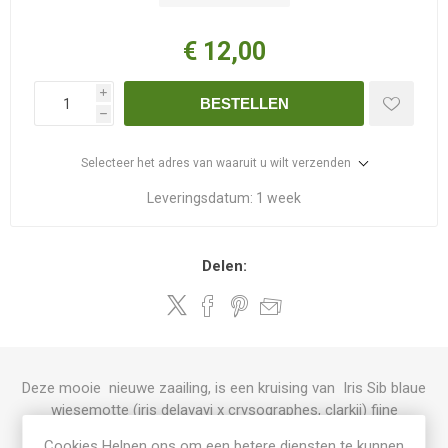
€ 12,00
i
BESTELLEN
h
Selecteer het adres van waaruit u wilt verzenden
Leveringsdatum:
1 week
Delen:
Deze mooie nieuwe zaailing, is een kruising van Iris Sib blaue
wiesemotte (iris delavayi x crysographes, clarkii) fijne
bloemetjes op een holle steel
Cookies Helpen ons om een betere diensten te kunnen