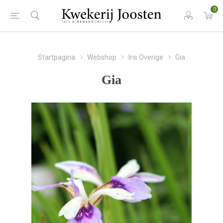
0
Startpagina
Webshop
Iris Overige
Gia
Gia