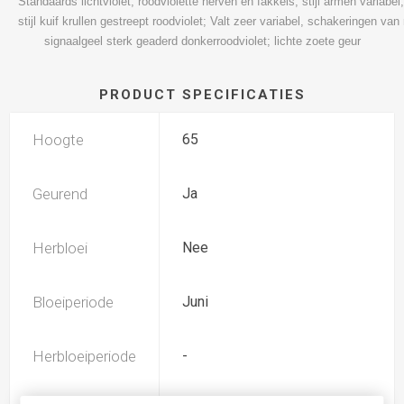
Standaards lichtviolet, roodviolette nerven en fakkels; stijl armen variabel
stijl kuif krullen gestreept roodviolet; Valt zeer variabel, schakeringen van 
signaalgeel sterk geaderd donkerroodviolet; lichte zoete geur
PRODUCT SPECIFICATIES
Hoogte
65
Geurend
Ja
Herbloei
Nee
Bloeiperiode
Juni
Herbloeiperiode
-