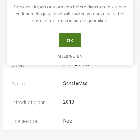
Kleur Irissen
rose
Cookies Helpen ons om een betere diensten te kunnen
verlenen. Als je gebruik wilt maken van onze diensten
Subkleur
stem je toe om cookies te gebruiken.
blauw-paars
Irissen
OK
Iris type
SIB
MEER WETEN
Soort
Iris Siberica
Kweker
Schafer/sa
Introductiejaar
2013
Speciesoort
Nee