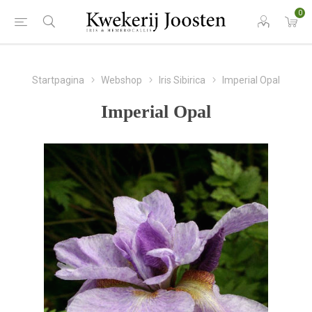
0
Startpagina
Webshop
Iris Sibirica
Imperial Opal
Imperial Opal