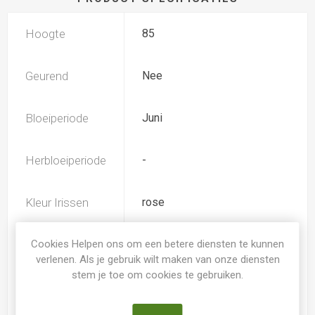
Hoogte
85
Geurend
Nee
Bloeiperiode
Juni
Herbloeiperiode
-
Kleur Irissen
rose
Cookies Helpen ons om een betere diensten te kunnen
Iris type
SIB
verlenen. Als je gebruik wilt maken van onze diensten
stem je toe om cookies te gebruiken.
Soort
Iris Siberica