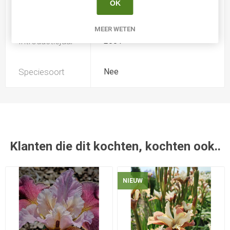
OK
Kweker
-
MEER WETEN
Introductiejaar
2001
Speciesoort
Nee
Klanten die dit kochten, kochten ook..
NIEUW