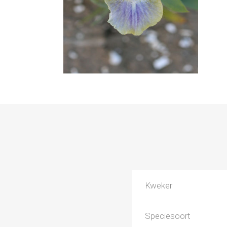
Kweker
Speciesoort