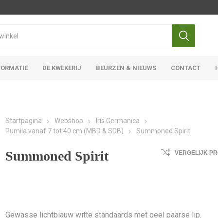
FORMATIE
DE KWEKERIJ
BEURZEN & NIEUWS
CONTACT
Iris Ensata
Iris Overige
Startpagina
Webshop
Iris Germanica
Pumila vanaf 7 tot 40 cm (MBD & SDB)
Summoned Spirit
Summoned Spirit
VERGELIJK P
Gewasse lichtblauw witte standaards met geel paarse lip.