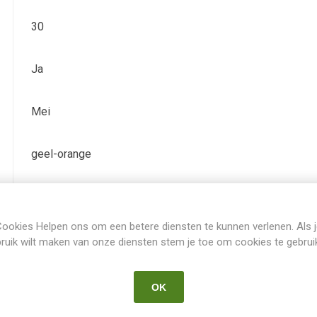
30
Ja
Mei
geel-orange
Iris Germanica Pumila
ookies Helpen ons om een betere diensten te kunnen verlenen. Als 
SDB
ruik wilt maken van onze diensten stem je toe om cookies te gebrui
2002
OK