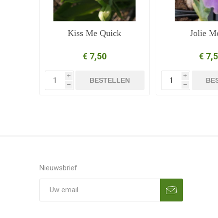
Kiss Me Quick
Jolie 
€ 7,50
€ 7,
i
i
BESTELLEN
BE
h
h
Nieuwsbrief
Aanmelden
Opzeggen