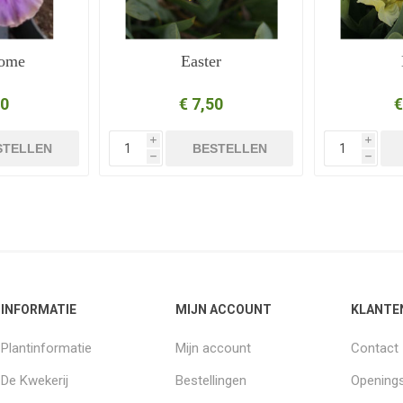
Mome
Easter
50
€ 7,50
€
i
i
STELLEN
BESTELLEN
h
h
INFORMATIE
MIJN ACCOUNT
KLANTE
Plantinformatie
Mijn account
Contact
De Kwekerij
Bestellingen
Openings