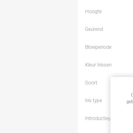
Hoogte
Geurend
Bloeiperiode
Kleur Irissen
Soort
C
Iris type
geb
Introductiejaar