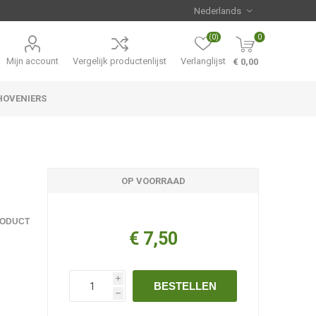
(0)
0
Mijn account
Vergelijk productenlijst
Verlanglijst
€ 0,00
HOVENIERS
Hemerocallis
Aanbiedingen
OP VOORRAAD
RODUCT
€ 7,50
i
BESTELLEN
h