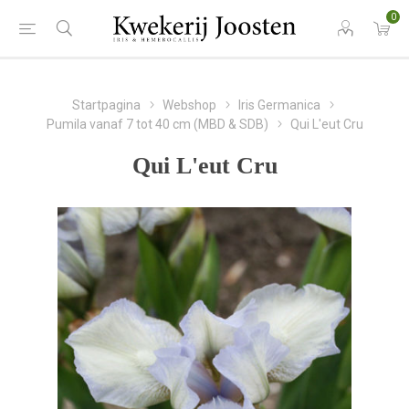
0
Startpagina
Webshop
Iris Germanica
Pumila vanaf 7 tot 40 cm (MBD & SDB)
Qui L'eut Cru
Qui L'eut Cru