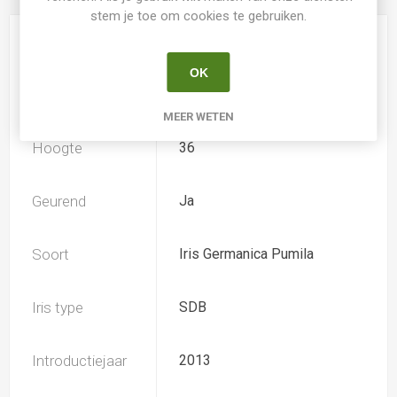
stem je toe om cookies te gebruiken.
Kweker
Tasquier
OK
Speciesoort
Nee
MEER WETEN
Hoogte
36
Geurend
Ja
Soort
Iris Germanica Pumila
Iris type
SDB
Introductiejaar
2013