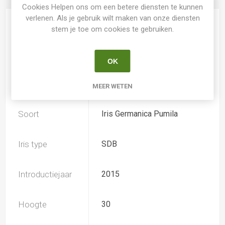
Cookies Helpen ons om een betere diensten te kunnen
verlenen. Als je gebruik wilt maken van onze diensten
Kweker
Tasquier
stem je toe om cookies te gebruiken.
Speciesoort
Nee
OK
Geurend
Ja
MEER WETEN
Soort
Iris Germanica Pumila
Iris type
SDB
Introductiejaar
2015
Hoogte
30