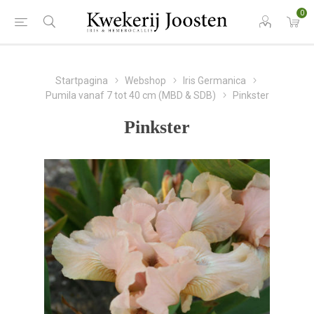
0
Startpagina
Webshop
Iris Germanica
Pumila vanaf 7 tot 40 cm (MBD & SDB)
Pinkster
Pinkster