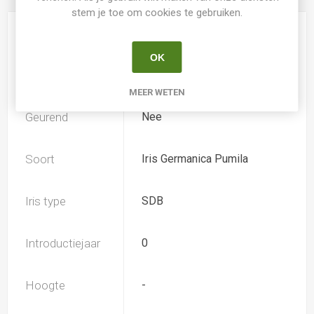
stem je toe om cookies te gebruiken.
Kweker
Sutton
OK
Speciesoort
Nee
MEER WETEN
Geurend
Nee
Soort
Iris Germanica Pumila
Iris type
SDB
Introductiejaar
0
Hoogte
-