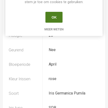
stem je toe om cookies te gebruiken.
Kweker
Tasquier
OK
Speciesoort
Nee
MEER WETEN
Hoogte
25
Geurend
Nee
Bloeiperiode
April
Kleur Irissen
rose
Soort
Iris Germanica Pumila
Iris type
SDB