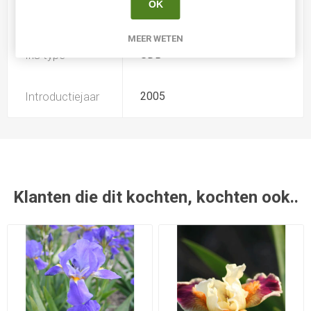
OK
Soort
Iris Germanica Pumila
MEER WETEN
Iris type
SDB
Introductiejaar
2005
Klanten die dit kochten, kochten ook..