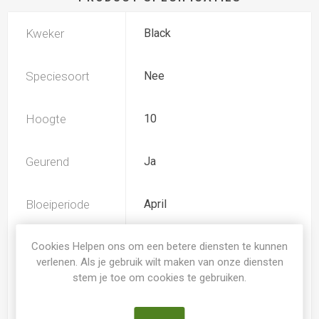
Kweker
Black
Speciesoort
Nee
Hoogte
10
Geurend
Ja
Bloeiperiode
April
Herbloeiperiode
Cookies Helpen ons om een betere diensten te kunnen
Juni-Juli
verlenen. Als je gebruik wilt maken van onze diensten
stem je toe om cookies te gebruiken.
Kleur Irissen
blauw-paars