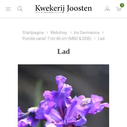
0
Startpagina
Webshop
Iris Germanica
Pumila vanaf 7 tot 40 cm (MBD & SDB)
Lad
Lad