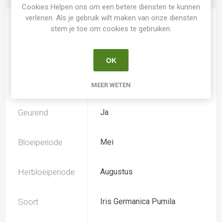
Cookies Helpen ons om een betere diensten te kunnen
verlenen. Als je gebruik wilt maken van onze diensten
Kweker
Byers
stem je toe om cookies te gebruiken.
Speciesoort
Nee
OK
Hoogte
30
MEER WETEN
Geurend
Ja
Bloeiperiode
Mei
Herbloeiperiode
Augustus
Soort
Iris Germanica Pumila