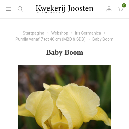
0
Startpagina
Webshop
Iris Germanica
Pumila vanaf 7 tot 40 cm (MBD & SDB)
Baby Boom
Baby Boom