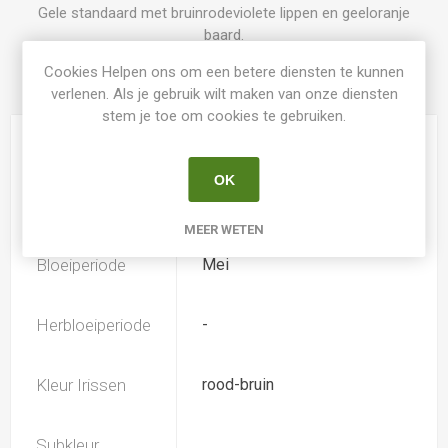
Gele standaard met bruinrodeviolete lippen en geeloranje
baard.
Cookies Helpen ons om een betere diensten te kunnen
verlenen. Als je gebruik wilt maken van onze diensten
PRODUCT SPECIFICATIES
stem je toe om cookies te gebruiken.
Hoogte
80
OK
Geurend
Ja
MEER WETEN
Bloeiperiode
Mei
Herbloeiperiode
-
Kleur Irissen
rood-bruin
Subkleur