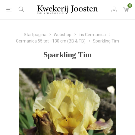
0
Startpagina
Webshop
Iris Germanica
Germanica 55 tot +130 cm (BB & TB)
Sparkling Tim
Sparkling Tim