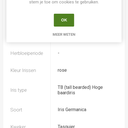
Hoogte
90
stem je toe om cookies te gebruiken.
Geurend
Ja
OK
MEER WETEN
Bloeiperiode
Mei
Herbloeiperiode
-
Kleur Irissen
rose
TB (tall bearded) Hoge
Iris type
baardiris
Soort
Iris Germanica
Kweker
Tasquier