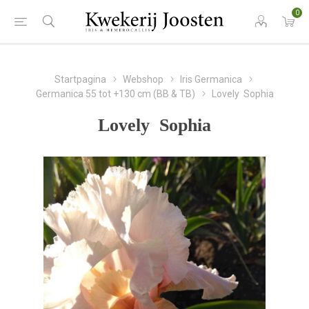
0
Startpagina
Webshop
Iris Germanica
Germanica 55 tot +130 cm (BB & TB)
Lovely Sophia
Lovely Sophia