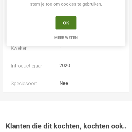
stem je toe om cookies te gebruiken.
TB (tall bearded) Hoge
Iris type
baardiris
OK
Soort
Iris Germanica
MEER WETEN
Kweker
-
Introductiejaar
2020
Speciesoort
Nee
Klanten die dit kochten, kochten ook..