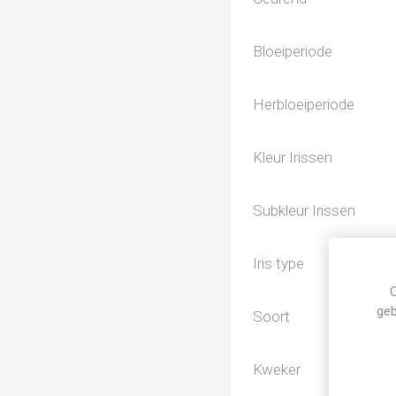
Bloeiperiode
Herbloeiperiode
Kleur Irissen
Subkleur Irissen
Iris type
C
geb
Soort
Kweker