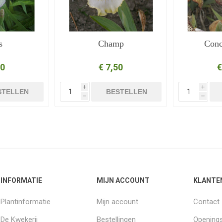
s
Champ
Conc
50
€ 7,50
€
i
i
STELLEN
BESTELLEN
h
h
INFORMATIE
MIJN ACCOUNT
KLANTE
Plantinformatie
Mijn account
Contact
De Kwekerij
Bestellingen
Openings