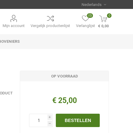
(0)
0
Mijn account
Vergelijk productenlijst
Verlanglijst
€ 0,00
HOVENIERS
Hemerocallis
Aanbiedingen
OP VOORRAAD
RODUCT
€ 25,00
i
BESTELLEN
h
,