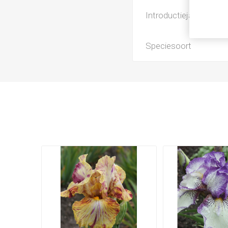
Introductiejaar
Speciesoort