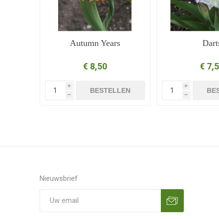
Autumn Years
Dart
€ 8,50
€ 7,
i
i
BESTELLEN
BE
h
h
Nieuwsbrief
Aanmelden
Opzeggen