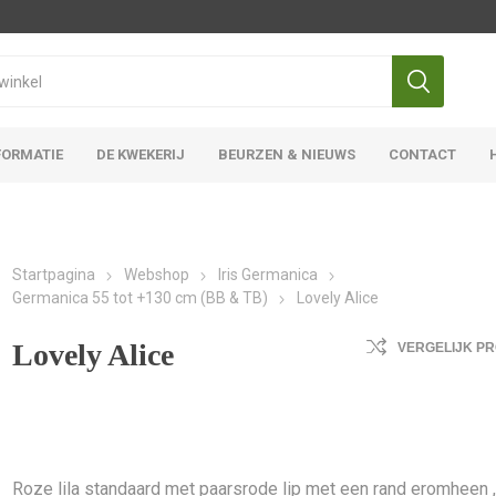
FORMATIE
DE KWEKERIJ
BEURZEN & NIEUWS
CONTACT
Iris Ensata
Iris Overige
Startpagina
Webshop
Iris Germanica
Germanica 55 tot +130 cm (BB & TB)
Lovely Alice
Lovely Alice
VERGELIJK P
Roze lila standaard met paarsrode lip met een rand eromheen 