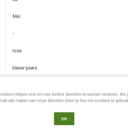
Mei
-
rose
blauw-paars
TB (tall bearded) Hoge baardiris
ookies Helpen ons om een betere diensten te kunnen verlenen. Als 
ruik wilt maken van onze diensten stem je toe om cookies te gebrui
Iris Germanica
OK
-