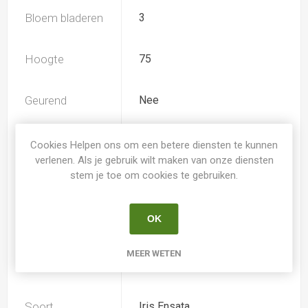
Bloem bladeren
3
Hoogte
75
Geurend
Nee
Bloeiperiode
Juli
Cookies Helpen ons om een betere diensten te kunnen
verlenen. Als je gebruik wilt maken van onze diensten
stem je toe om cookies te gebruiken.
Herbloeiperiode
-
OK
Kleur Irissen
blauw-paars
MEER WETEN
Iris type
JI
Soort
Iris Ensata