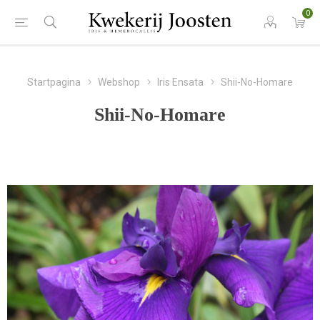
0
Startpagina
Webshop
Iris Ensata
Shii-No-Homare
Shii-No-Homare