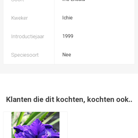
Kweker
Ichie
Introductiejaar
1999
Speciesoort
Nee
Klanten die dit kochten, kochten ook..