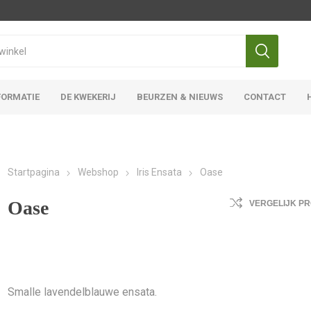
FORMATIE
DE KWEKERIJ
BEURZEN & NIEUWS
CONTACT
Iris Ensata
Iris Overige
Startpagina
Webshop
Iris Ensata
Oase
Oase
VERGELIJK P
Smalle lavendelblauwe ensata.