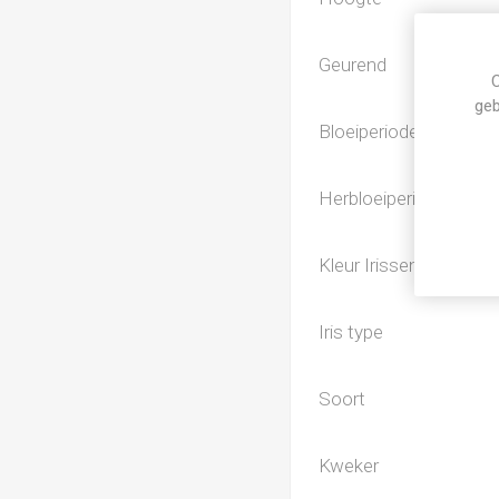
Geurend
C
geb
Bloeiperiode
Herbloeiperiode
Kleur Irissen
Iris type
Soort
Kweker