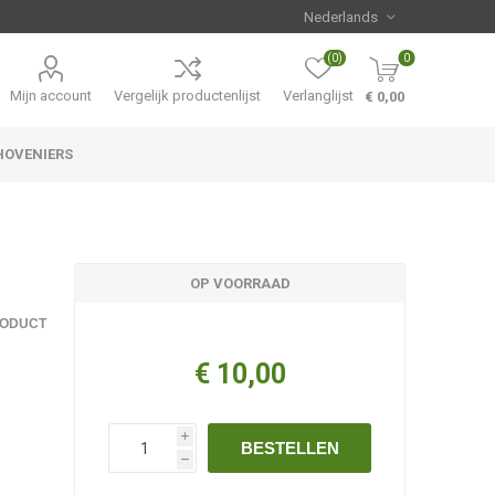
(0)
0
Mijn account
Vergelijk productenlijst
Verlanglijst
€ 0,00
HOVENIERS
Hemerocallis
Aanbiedingen
OP VOORRAAD
RODUCT
€ 10,00
i
BESTELLEN
h