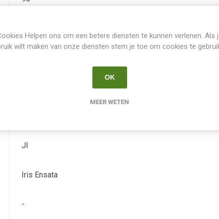
Nee
ookies Helpen ons om een betere diensten te kunnen verlenen. Als 
ruik wilt maken van onze diensten stem je toe om cookies te gebrui
Juli
OK
-
MEER WETEN
blauw-paars
JI
Iris Ensata
-