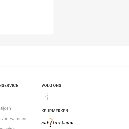
NSERVICE
VOLG ONS
tijden
KEURMERKEN
gsvoorwaarden
rklaring