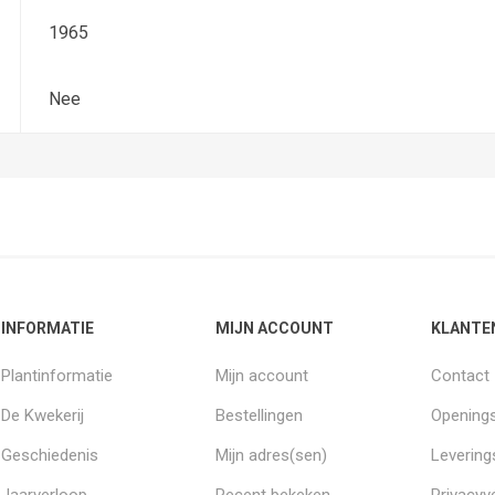
1965
Nee
INFORMATIE
MIJN ACCOUNT
KLANTE
Plantinformatie
Mijn account
Contact
De Kwekerij
Bestellingen
Openings
Geschiedenis
Mijn adres(sen)
Leverin
Jaarverloop
Recent bekeken
Privacyve