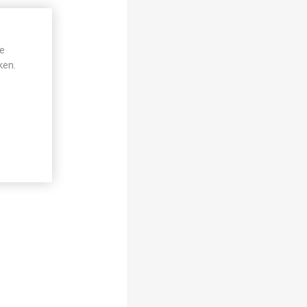
je
ken.