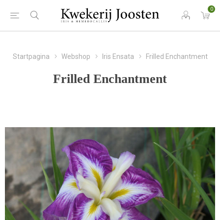
0
Startpagina
Webshop
Iris Ensata
Frilled Enchantment
Frilled Enchantment