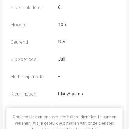
Bloem bladeren
6
Hoogte
105
Geurend
Nee
Bloeiperiode
Juli
Herbloeiperiode
-
Kleur Irissen
blauw-paars
Subkleur
wit
Irissen
Cookies Helpen ons om een betere diensten te kunnen
verlenen. Als je gebruik wilt maken van onze diensten