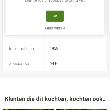
stem je toe om cookies te gebruiken.
Iris type
JI
OK
Soort
Iris Ensata
MEER WETEN
Kweker
Marx
Introductiejaar
1958
Speciesoort
Nee
Klanten die dit kochten, kochten ook..