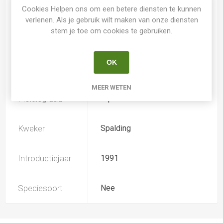
Spider
Nee
Cookies Helpen ons om een betere diensten te kunnen
verlenen. Als je gebruik wilt maken van onze diensten
stem je toe om cookies te gebruiken.
Loof
Bladhoudend
OK
Soort
Hemerocallis
MEER WETEN
Ploïdiegraad
Diploide extended
Kweker
Spalding
Introductiejaar
1991
Speciesoort
Nee