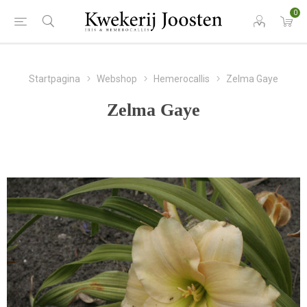
0
Startpagina
Webshop
Hemerocallis
Zelma Gaye
Zelma Gaye