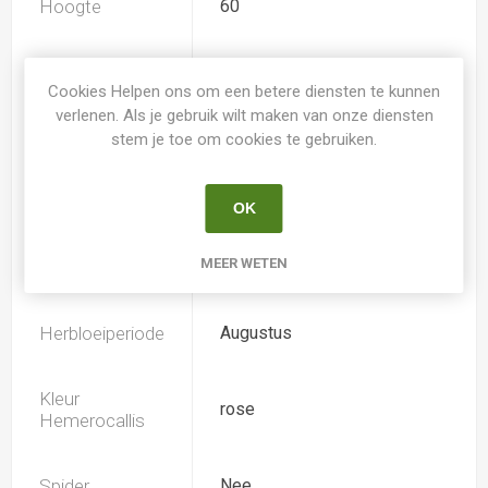
Hoogte
60
Geurend
Nee
Cookies Helpen ons om een betere diensten te kunnen
verlenen. Als je gebruik wilt maken van onze diensten
Dubbele bloem
Nee
stem je toe om cookies te gebruiken.
Doorsnee
16.0
OK
MEER WETEN
Bloeiperiode
Juni-Juli
Herbloeiperiode
Augustus
Kleur
rose
Hemerocallis
Spider
Nee