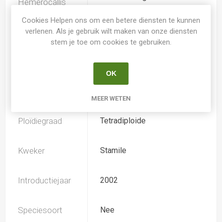
Hemerocallis
Cookies Helpen ons om een betere diensten te kunnen
verlenen. Als je gebruik wilt maken van onze diensten
Spider
Ja
stem je toe om cookies te gebruiken.
Loof
Bladhoudend
OK
Soort
Hemerocallis
MEER WETEN
Ploïdiegraad
Tetradiploide
Kweker
Stamile
Introductiejaar
2002
Speciesoort
Nee