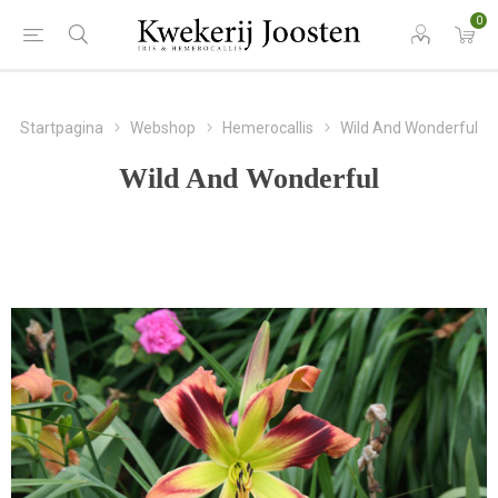
0
Startpagina
Webshop
Hemerocallis
Wild And Wonderful
Wild And Wonderful