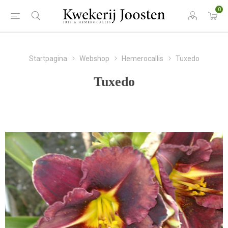
0
Startpagina
Webshop
Hemerocallis
Tuxedo
Tuxedo