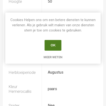
Hoogte
50
Geurend
Nee
Cookies Helpen ons om een betere diensten te kunnen
verlenen. Als je gebruik wilt maken van onze diensten
Dubbele bloem
Nee
stem je toe om cookies te gebruiken.
Doorsnee
11.0
OK
MEER WETEN
Bloeiperiode
Juni
Herbloeiperiode
Augustus
Kleur
paars
Hemerocallis
Spider
Nee