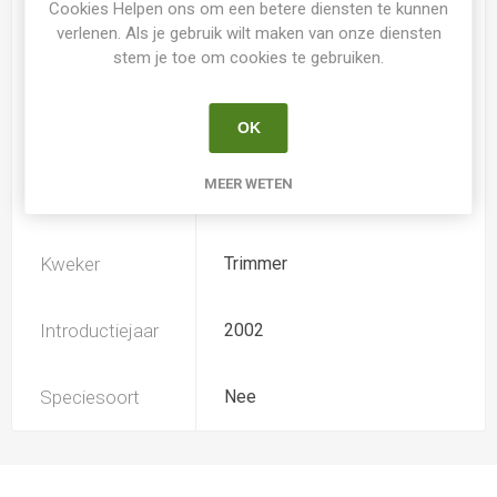
Cookies Helpen ons om een betere diensten te kunnen
verlenen. Als je gebruik wilt maken van onze diensten
stem je toe om cookies te gebruiken.
Loof
Bladhoudend
OK
Soort
Hemerocallis
MEER WETEN
Ploïdiegraad
Tetradiploide
Kweker
Trimmer
Introductiejaar
2002
Speciesoort
Nee