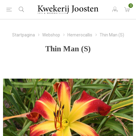
0
Startpagina
Webshop
Hemerocallis
Thin Man (S)
Thin Man (S)