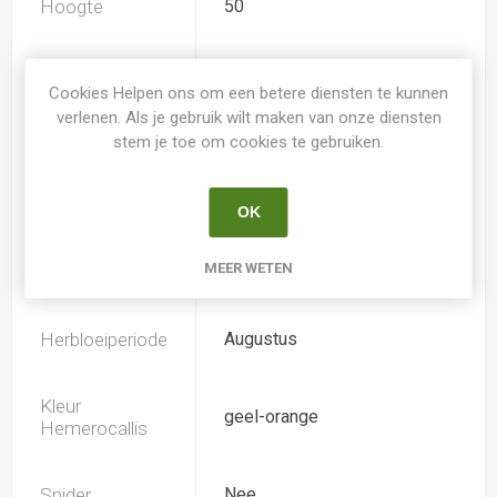
Hoogte
50
Geurend
Nee
Cookies Helpen ons om een betere diensten te kunnen
verlenen. Als je gebruik wilt maken van onze diensten
Dubbele bloem
Nee
stem je toe om cookies te gebruiken.
Doorsnee
12.5
OK
MEER WETEN
Bloeiperiode
Juni-Juli
Herbloeiperiode
Augustus
Kleur
geel-orange
Hemerocallis
Spider
Nee