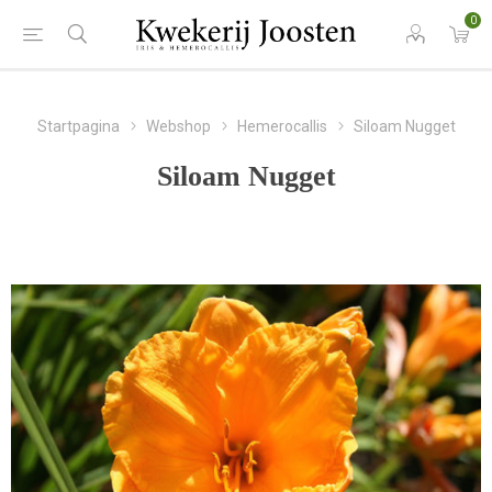
0
Startpagina
Webshop
Hemerocallis
Siloam Nugget
Siloam Nugget