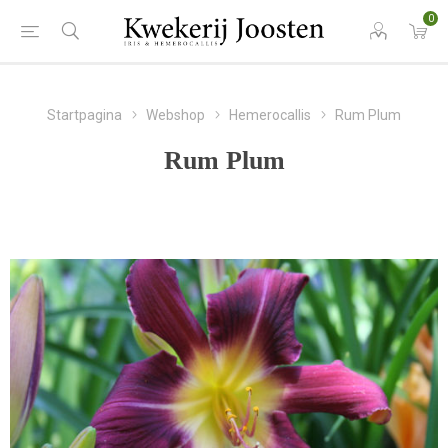
0
Startpagina
Webshop
Hemerocallis
Rum Plum
Rum Plum