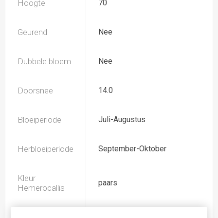
Hoogte
70
Geurend
Nee
Dubbele bloem
Nee
Doorsnee
14.0
Bloeiperiode
Juli-Augustus
Herbloeiperiode
September-Oktober
Kleur
paars
Hemerocallis
Spider
Nee