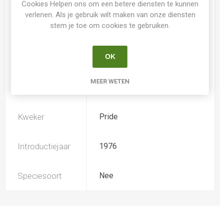
Cookies Helpen ons om een betere diensten te kunnen
verlenen. Als je gebruik wilt maken van onze diensten
stem je toe om cookies te gebruiken.
Loof
Bladverliezend
OK
Soort
Hemerocallis
MEER WETEN
Ploïdiegraad
Tetradiploide
Kweker
Pride
Introductiejaar
1976
Speciesoort
Nee