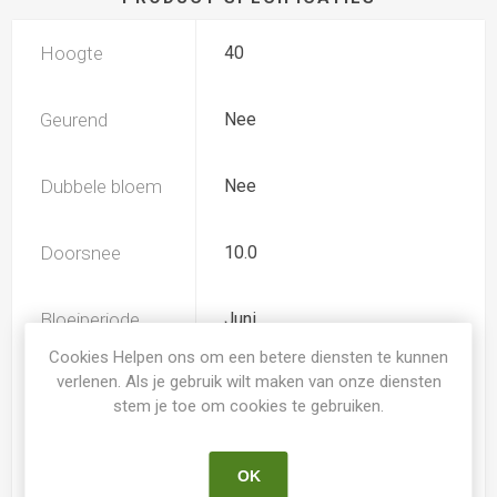
Hoogte
40
Geurend
Nee
Dubbele bloem
Nee
Doorsnee
10.0
Bloeiperiode
Juni
Cookies Helpen ons om een betere diensten te kunnen
verlenen. Als je gebruik wilt maken van onze diensten
Herbloeiperiode
Augustus
stem je toe om cookies te gebruiken.
Kleur
rood-bruin
Hemerocallis
OK