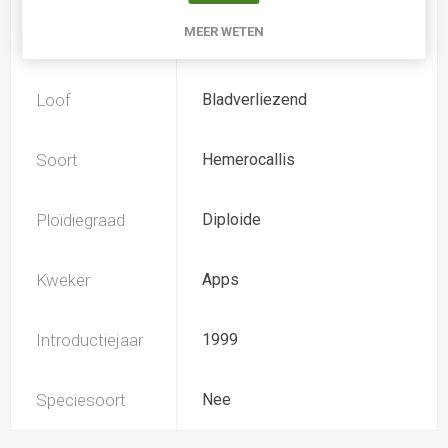
MEER WETEN
Spider
Nee
Loof
Bladverliezend
Soort
Hemerocallis
Ploïdiegraad
Diploide
Kweker
Apps
Introductiejaar
1999
Speciesoort
Nee