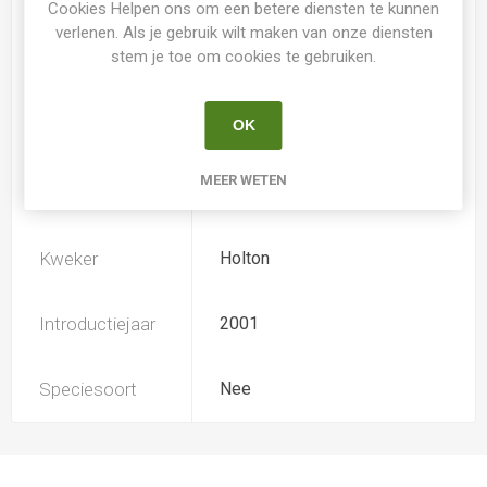
Cookies Helpen ons om een betere diensten te kunnen
verlenen. Als je gebruik wilt maken van onze diensten
stem je toe om cookies te gebruiken.
Loof
Bladverliezend
OK
Soort
Hemerocallis
MEER WETEN
Ploïdiegraad
Tetradiploide
Kweker
Holton
Introductiejaar
2001
Speciesoort
Nee