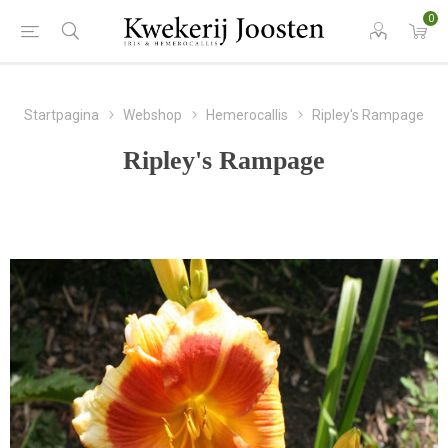
0
Startpagina
Webshop
Hemerocallis
Ripley's Rampage
Ripley's Rampage