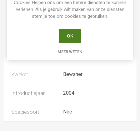
Cookies Helpen ons om een betere diensten te kunnen
verlenen. Als je gebruik wilt maken van onze diensten
stem je toe om cookies te gebruiken.
Loof
Bladhoudend
OK
Soort
Hemerocallis
MEER WETEN
Ploïdiegraad
Diploide
Kweker
Bewsher
Introductiejaar
2004
Speciesoort
Nee