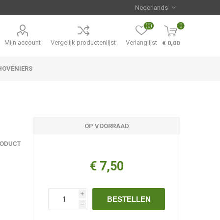
(0)
0
Mijn account
Vergelijk productenlijst
Verlanglijst
€ 0,00
HOVENIERS
Hemerocallis
Aanbiedingen
OP VOORRAAD
RODUCT
€ 7,50
i
BESTELLEN
h