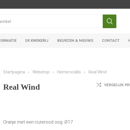
FORMATIE
DE KWEKERIJ
BEURZEN & NIEUWS
CONTACT
Iris Ensata
Iris Overige
Startpagina
Webshop
Hemerocallis
Real Wind
Real Wind
VERGELIJK P
Oranje met een rozerood oog. Ø17