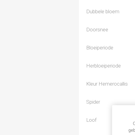
Dubbele bloem
Doorsnee
Bloeiperiode
Herbloeiperiode
Kleur Hemerocallis
Spider
Loof
C
geb