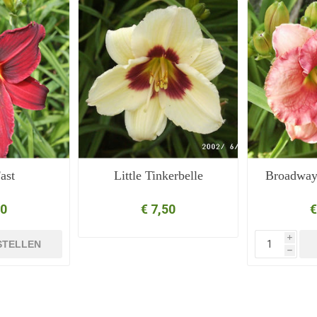
ast
Little Tinkerbelle
Broadway 
50
€ 7,50
€
i
STELLEN
h