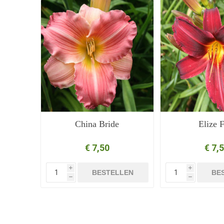
China Bride
Elize F
€ 7,50
€ 7,
i
i
BESTELLEN
BE
h
h