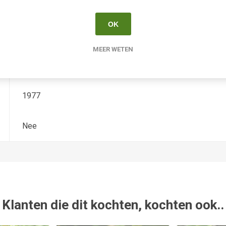
Hemerocallis
OK
Tetradiploide
MEER WETEN
Wild
1977
Nee
Klanten die dit kochten, kochten ook..