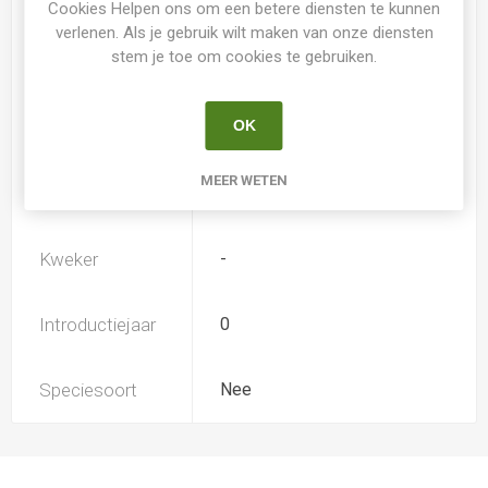
Cookies Helpen ons om een betere diensten te kunnen
verlenen. Als je gebruik wilt maken van onze diensten
stem je toe om cookies te gebruiken.
Loof
Bladverliezend
OK
Soort
Hemerocallis
MEER WETEN
Ploïdiegraad
Diploide
Kweker
-
Introductiejaar
0
Speciesoort
Nee