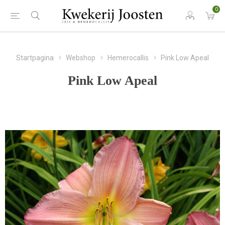
0
Startpagina
Webshop
Hemerocallis
Pink Low Apeal
Pink Low Apeal