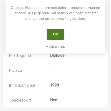
Cookies Helpen ons om een betere diensten te kunnen
Spider
Nee
verlenen. Als je gebruik wilt maken van onze diensten
stem je toe om cookies te gebruiken.
Loof
Bladverliezend
OK
Soort
Hemerocallis
MEER WETEN
Ploïdiegraad
Diploide
Kweker
-
Introductiejaar
1998
Speciesoort
Nee