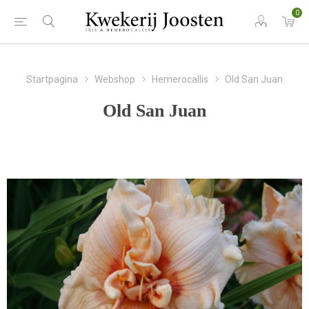
0
Startpagina
Webshop
Hemerocallis
Old San Juan
Old San Juan