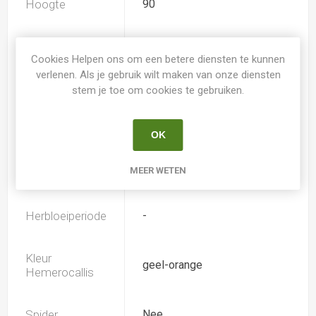
Hoogte
90
Geurend
Nee
Cookies Helpen ons om een betere diensten te kunnen
verlenen. Als je gebruik wilt maken van onze diensten
Dubbele bloem
Nee
stem je toe om cookies te gebruiken.
Doorsnee
15.0
OK
MEER WETEN
Bloeiperiode
-
Herbloeiperiode
-
Kleur
geel-orange
Hemerocallis
Spider
Nee