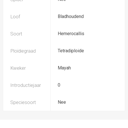
Loof
Bladhoudend
Soort
Hemerocallis
Ploïdiegraad
Tetradiploide
Kweker
Mayah
Introductiejaar
0
Speciesoort
Nee