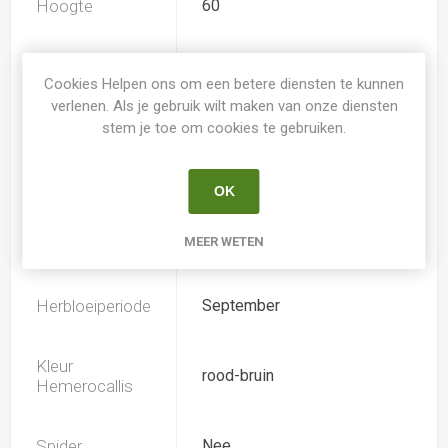
Hoogte
60
Geurend
Nee
Cookies Helpen ons om een betere diensten te kunnen
verlenen. Als je gebruik wilt maken van onze diensten
Dubbele bloem
Nee
stem je toe om cookies te gebruiken.
Doorsnee
14.0
OK
MEER WETEN
Bloeiperiode
Juli
Herbloeiperiode
September
Kleur
rood-bruin
Hemerocallis
Spider
Nee