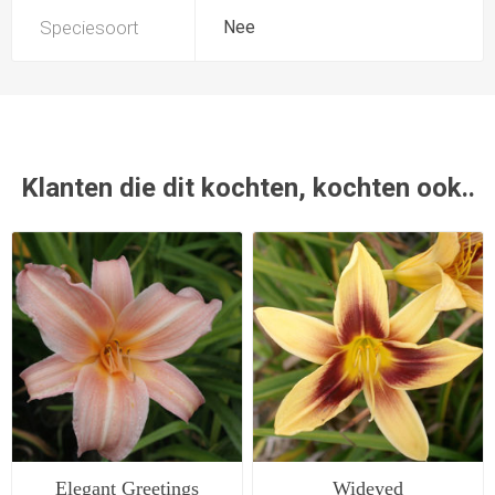
Speciesoort
Nee
Klanten die dit kochten, kochten ook..
Elegant Greetings
Wideyed