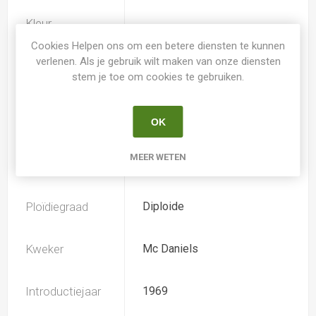
Kleur
paars
Hemerocallis
Cookies Helpen ons om een betere diensten te kunnen
verlenen. Als je gebruik wilt maken van onze diensten
stem je toe om cookies te gebruiken.
Spider
Nee
Loof
Bladverliezend
OK
MEER WETEN
Soort
Hemerocallis
Ploïdiegraad
Diploide
Kweker
Mc Daniels
Introductiejaar
1969