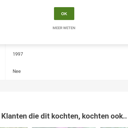
Hemerocallis
OK
Diploide extended
MEER WETEN
Harwood
1997
Nee
Klanten die dit kochten, kochten ook..