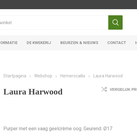
FORMATIE
DE KWEKERIJ
BEURZEN & NIEUWS
CONTACT
Iris Ensata
Iris Overige
Startpagina
Webshop
Hemerocallis
Laura Harwood
Laura Harwood
VERGELIJK P
Purper met een vaag geelcrème oog. Geurend. Ø17