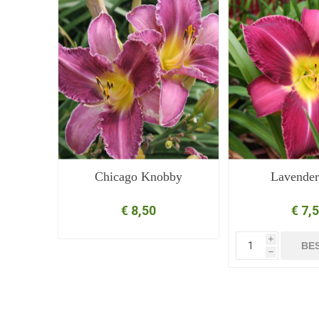
Chicago Knobby
Lavender
€ 8,50
€ 7,
i
BE
h