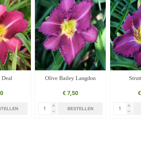
 Deal
Olive Bailey Langdon
Strut
50
€ 7,50
€
i
i
STELLEN
BESTELLEN
h
h