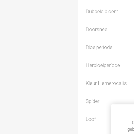
Dubbele bloem
Doorsnee
Bloeiperiode
Herbloeiperiode
Kleur Hemerocallis
Spider
Loof
C
geb