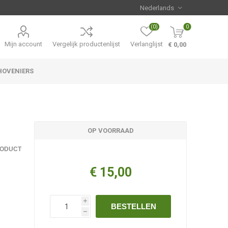
(0)
0
Mijn account
Vergelijk productenlijst
Verlanglijst
€ 0,00
HOVENIERS
Hemerocallis
Aanbiedingen
OP VOORRAAD
RODUCT
€ 15,00
i
BESTELLEN
h