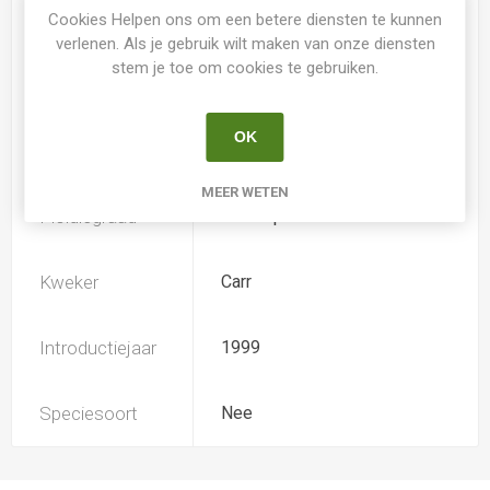
Spider
Nee
Cookies Helpen ons om een betere diensten te kunnen
verlenen. Als je gebruik wilt maken van onze diensten
stem je toe om cookies te gebruiken.
Loof
Bladverliezend
OK
Soort
Hemerocallis
MEER WETEN
Ploïdiegraad
Tetradiploide
Kweker
Carr
Introductiejaar
1999
Speciesoort
Nee