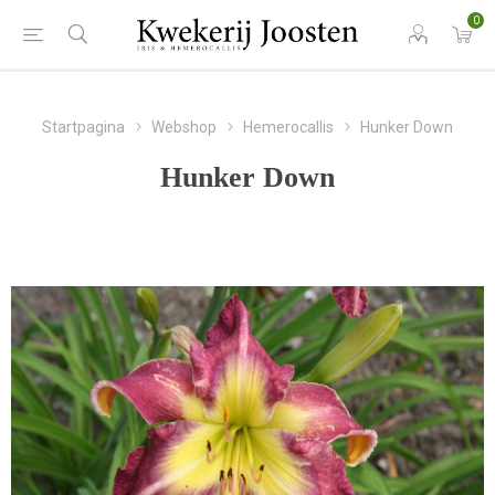
0
Startpagina
Webshop
Hemerocallis
Hunker Down
Hunker Down