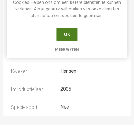
Cookies Helpen ons om een betere diensten te kunnen
verlenen. Als je gebruik wilt maken van onze diensten
stem je toe om cookies te gebruiken.
Loof
Bladhoudend
OK
Soort
Hemerocallis
MEER WETEN
Ploïdiegraad
Diploide
Kweker
Hansen
Introductiejaar
2005
Speciesoort
Nee