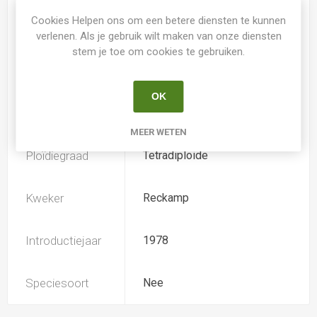
Cookies Helpen ons om een betere diensten te kunnen
Spider
Nee
verlenen. Als je gebruik wilt maken van onze diensten
stem je toe om cookies te gebruiken.
Loof
Bladverliezend
OK
Soort
Hemerocallis
MEER WETEN
Ploïdiegraad
Tetradiploide
Kweker
Reckamp
Introductiejaar
1978
Speciesoort
Nee