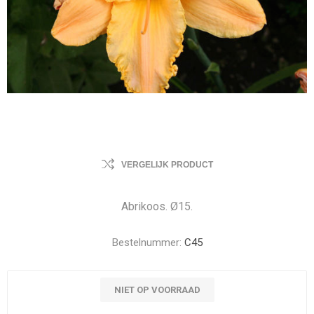
VERGELIJK PRODUCT
Abrikoos. Ø15.
Bestelnummer:
C45
NIET OP VOORRAAD