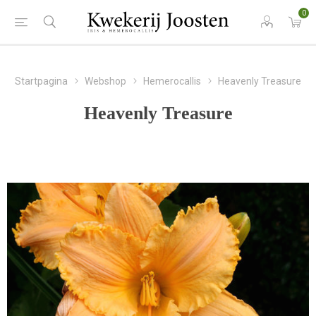
0
Startpagina
Webshop
Hemerocallis
Heavenly Treasure
Heavenly Treasure