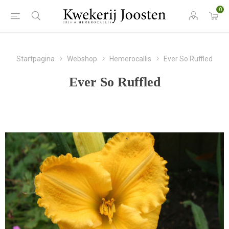
0
Startpagina
Webshop
Hemerocallis
Ever So Ruffled
Ever So Ruffled