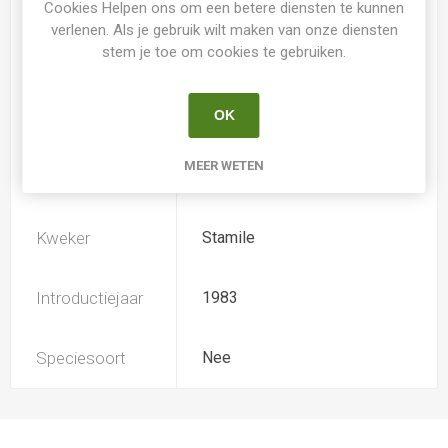
Cookies Helpen ons om een betere diensten te kunnen
verlenen. Als je gebruik wilt maken van onze diensten
stem je toe om cookies te gebruiken.
Loof
Bladhoudend
OK
Soort
Hemerocallis
MEER WETEN
Ploïdiegraad
Tetradiploide
Kweker
Stamile
Introductiejaar
1983
Speciesoort
Nee