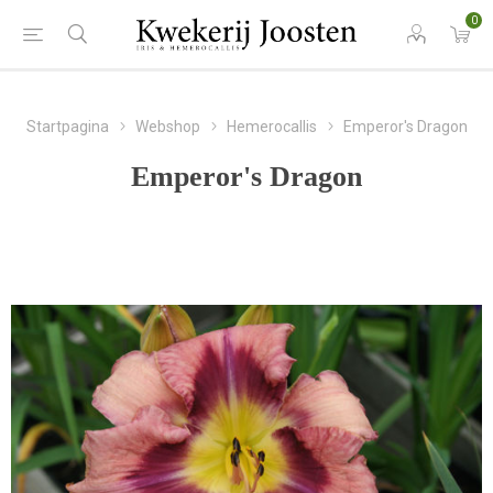
0
Startpagina
Webshop
Hemerocallis
Emperor's Dragon
Emperor's Dragon