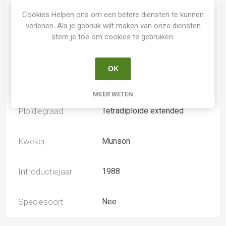
Cookies Helpen ons om een betere diensten te kunnen
Spider
Nee
verlenen. Als je gebruik wilt maken van onze diensten
stem je toe om cookies te gebruiken.
Loof
Bladhoudend
OK
Soort
Hemerocallis
MEER WETEN
Ploïdiegraad
Tetradiploide extended
Kweker
Munson
Introductiejaar
1988
Speciesoort
Nee