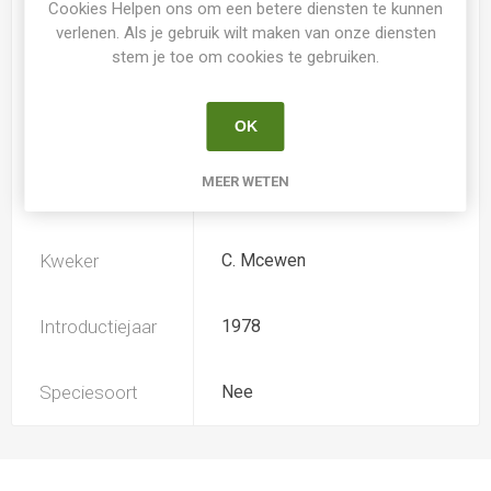
Cookies Helpen ons om een betere diensten te kunnen
verlenen. Als je gebruik wilt maken van onze diensten
stem je toe om cookies te gebruiken.
Loof
Bladverliezend
OK
Soort
Hemerocallis
MEER WETEN
Ploïdiegraad
Diploide gevuld
Kweker
C. Mcewen
Introductiejaar
1978
Speciesoort
Nee