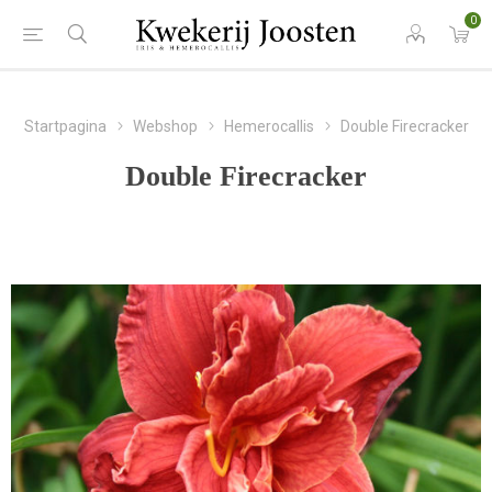
0
Startpagina
Webshop
Hemerocallis
Double Firecracker
Double Firecracker