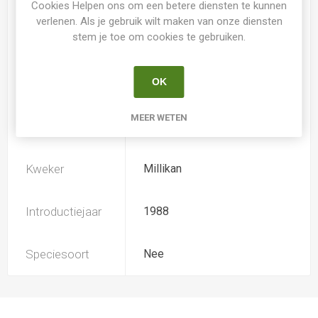
Cookies Helpen ons om een betere diensten te kunnen
verlenen. Als je gebruik wilt maken van onze diensten
stem je toe om cookies te gebruiken.
Loof
Bladverliezend
OK
Soort
Hemerocallis
MEER WETEN
Ploïdiegraad
Diploide
Kweker
Millikan
Introductiejaar
1988
Speciesoort
Nee