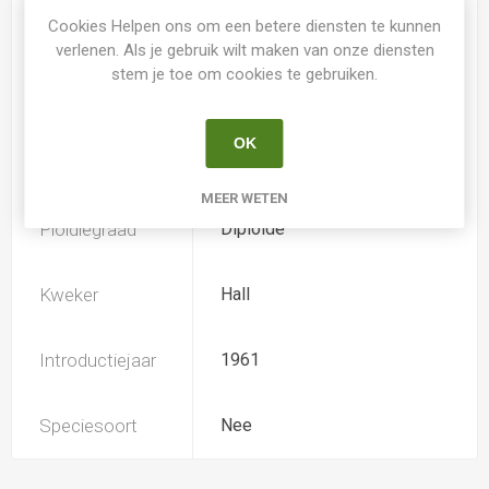
Cookies Helpen ons om een betere diensten te kunnen
Spider
Nee
verlenen. Als je gebruik wilt maken van onze diensten
stem je toe om cookies te gebruiken.
Loof
Bladverliezend
OK
Soort
Hemerocallis
MEER WETEN
Ploïdiegraad
Diploide
Kweker
Hall
Introductiejaar
1961
Speciesoort
Nee