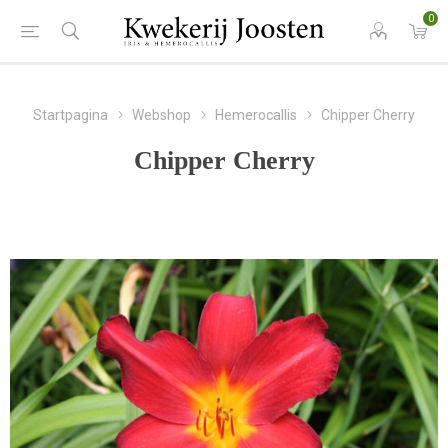
0
Startpagina
Webshop
Hemerocallis
Chipper Cherry
Chipper Cherry