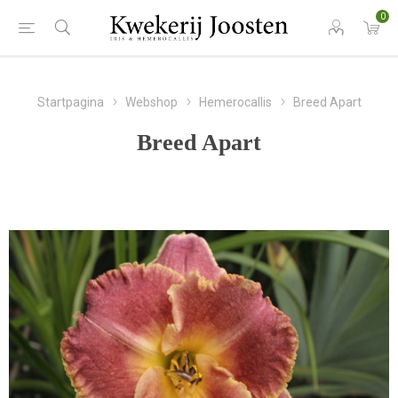
0
Startpagina
Webshop
Hemerocallis
Breed Apart
Breed Apart