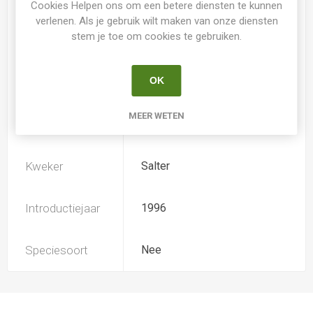
Cookies Helpen ons om een betere diensten te kunnen
verlenen. Als je gebruik wilt maken van onze diensten
stem je toe om cookies te gebruiken.
Loof
Bladhoudend
OK
Soort
Hemerocallis
MEER WETEN
Ploïdiegraad
Tetradiploide
Kweker
Salter
Introductiejaar
1996
Speciesoort
Nee